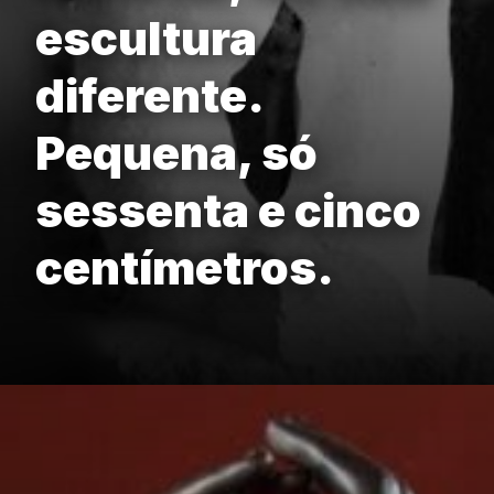
escultura
diferente.
Pequena, só
sessenta e cinco
centímetros.