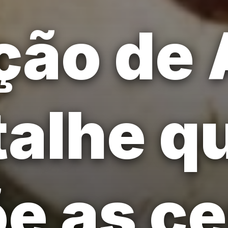
ção de 
alhe q
e as ce