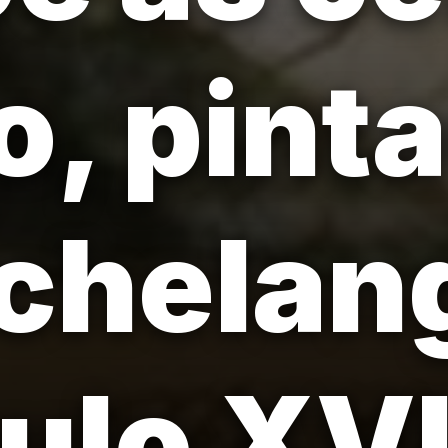
o, pint
chelan
ulo XVI