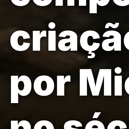
criaçã
por Mi
no séc