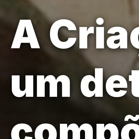
A Cria
um det
compõ