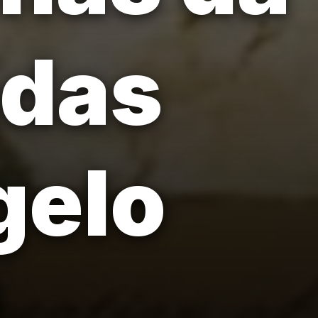
adas
gelo
.