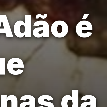
Adão é
ue
nas da