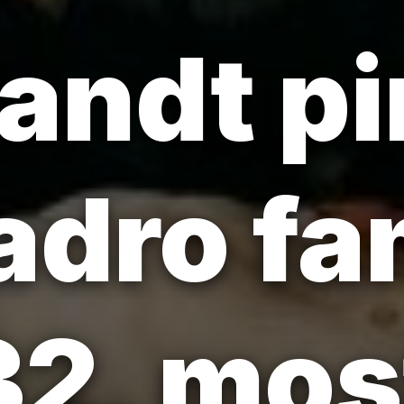
andt pi
adro f
32, mos