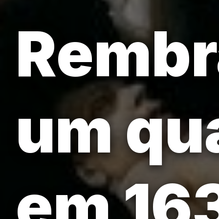
Rembr
um qu
em 16