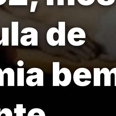
la de
mia be
nte.