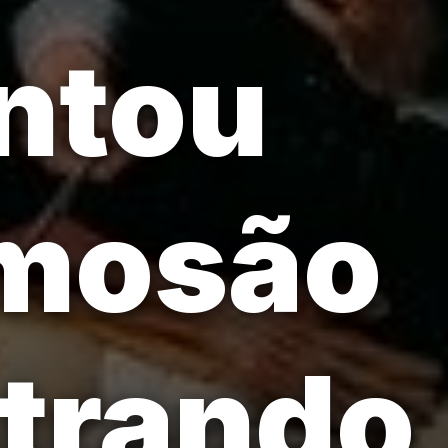
ntou
amosão
trando