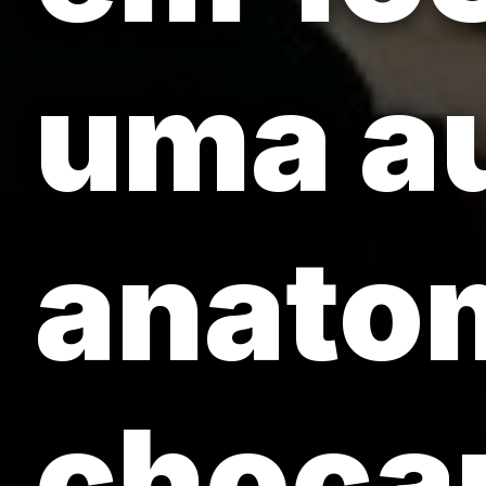
uma au
anato
choca