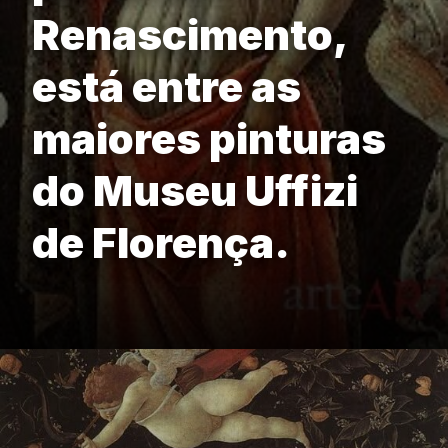
Renascimento,
está entre as
maiores pinturas
do Museu Uffizi
de Florença.