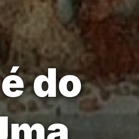
 é do
 Uma