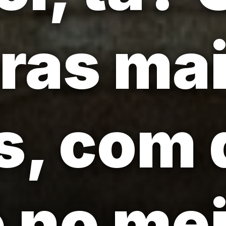
ras ma
s, com
o no me