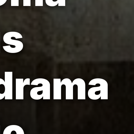
is
 drama
io.