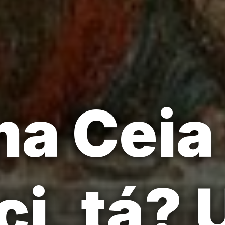
ma Ceia
ci, tá?