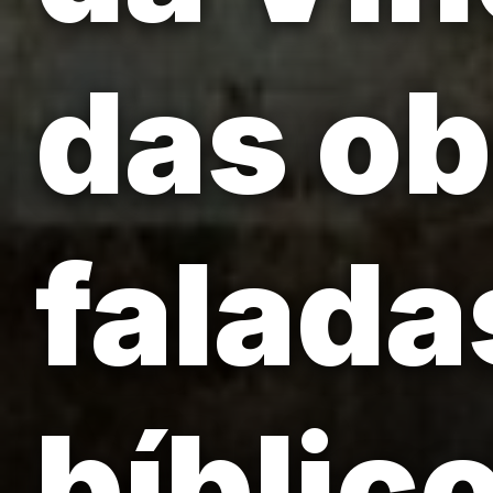
das ob
falada
bíblic