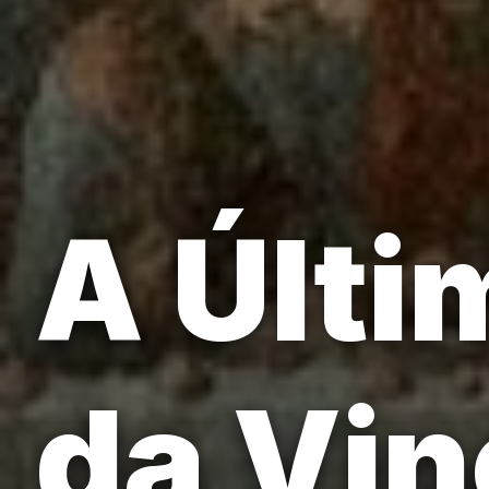
A Últi
da Vin