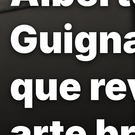
Guign
que re
arte br