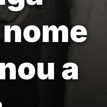
m nome
nou a
a.