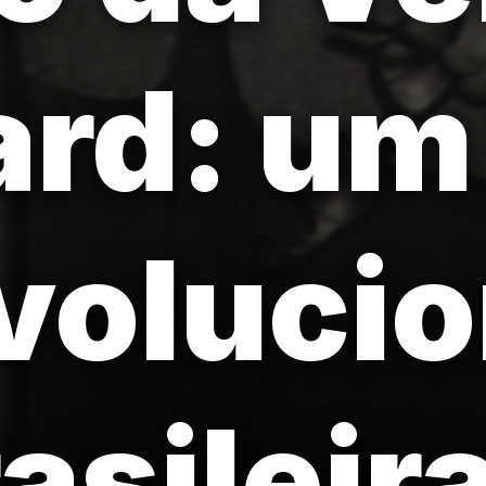
ard: u
volucio
asileir