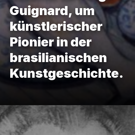
Guignard, um
künstlerischer
Pionier in der
brasilianischen
Kunstgeschichte.