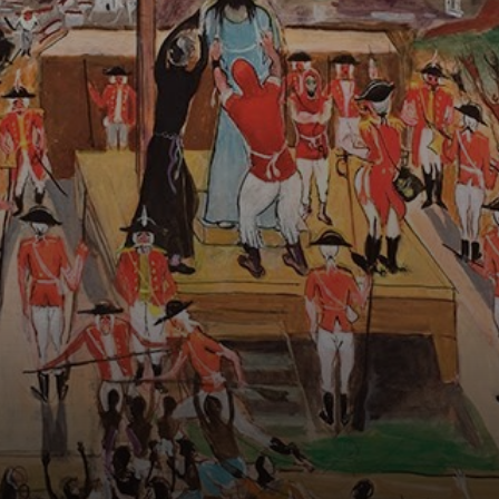
immersion
profonde dans les
mouvements
modernes de l'art
européen ont
forgé son style
unique.