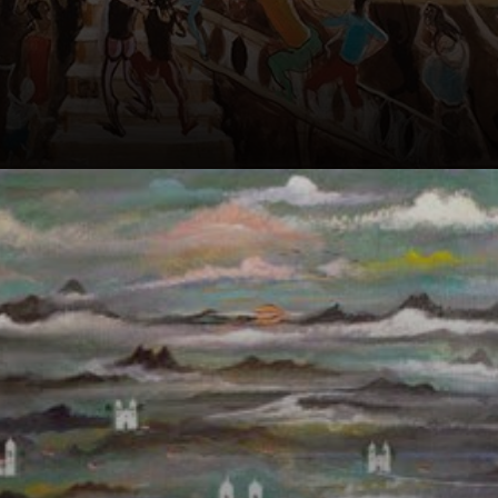
Un grand
portraitiste avec
plus de 700
portraits et plus
de 2 000 œuvres