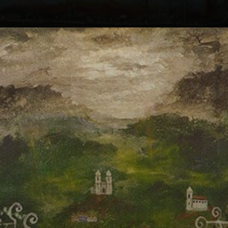
Guignard était un
peintre compulsif,
créant sans
cesse, comme
Portinari, et