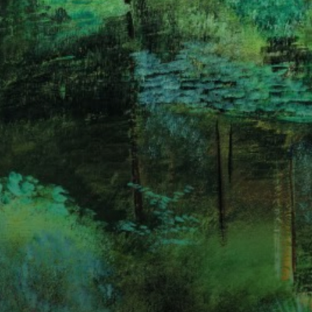
Ses paysages
semblent flotter,
comme si l'art
saisissait
l'instant précis où
les choses
émergent, avant