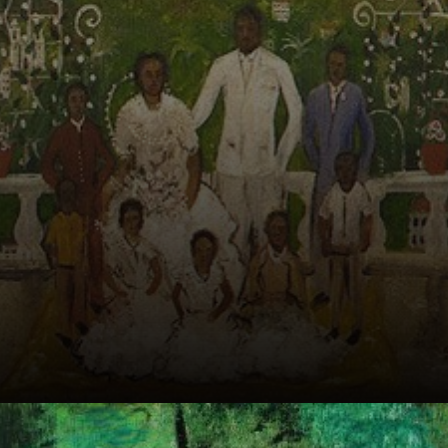
mettant en
lumière son
défaut congénital
: son bec-de-
lièvre.