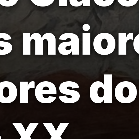
s maior
ores do
 XX.