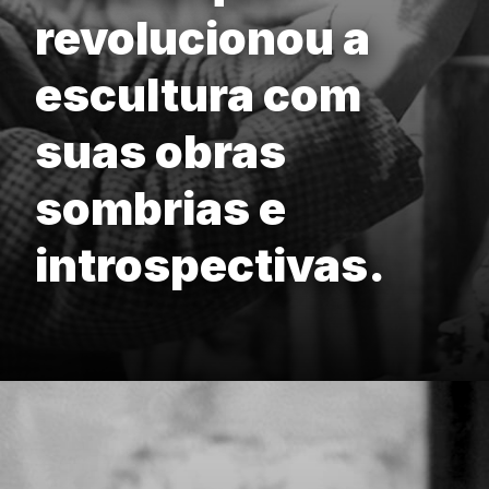
revolucionou a
escultura com
suas obras
sombrias e
introspectivas.