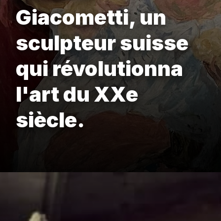
Giacometti, un
sculpteur suisse
qui révolutionna
l'art du XXe
siècle.