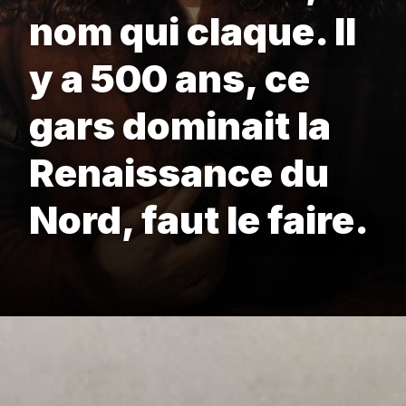
nom qui claque. Il
y a 500 ans, ce
gars dominait la
Renaissance du
Nord, faut le faire.