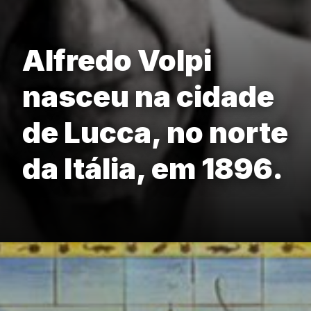
Alfredo Volpi
nasceu na cidade
de Lucca, no norte
da Itália, em 1896.