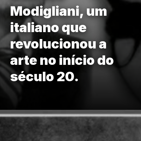
Modigliani, um
italiano que
revolucionou a
arte no início do
século 20.