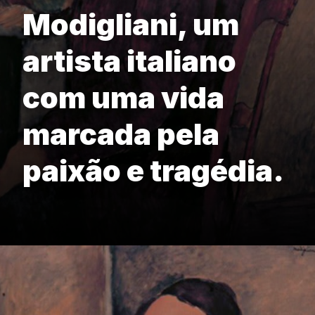
Modigliani, um
artista italiano
com uma vida
marcada pela
paixão e tragédia.