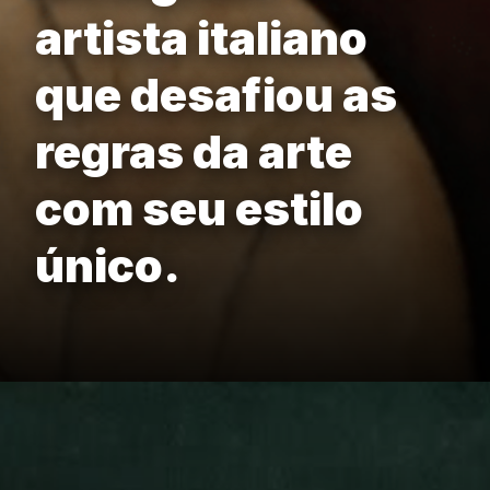
artista italiano
que desafiou as
regras da arte
com seu estilo
único.