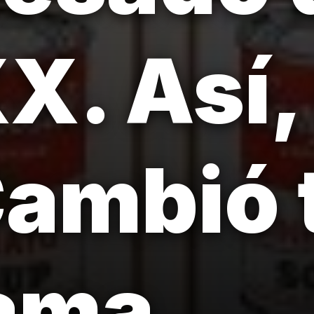
X. Así,
ambió 
ama.