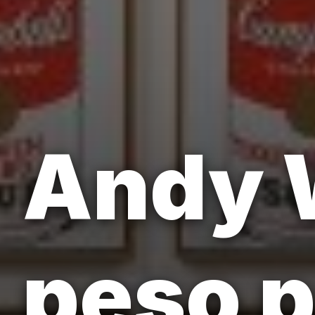
Andy W
peso p