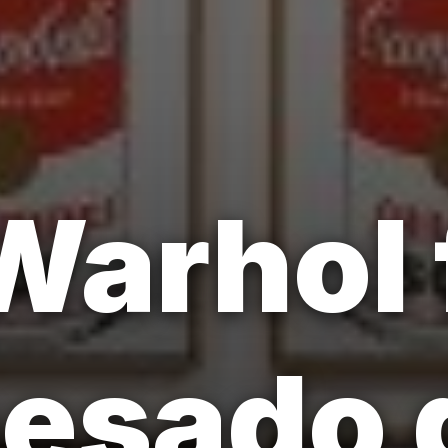
arhol 
esado 