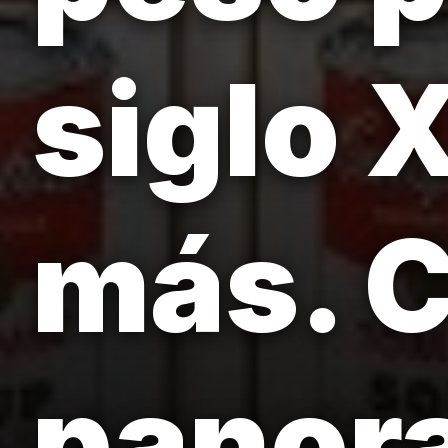
siglo X
más. C
panor