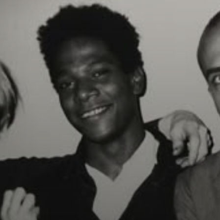
Andy Warhol,
Basquiat und
Clemente: Eine
ungewöhnliche
Zusammenarbeit,
die die
Kunstszene in
New York in den