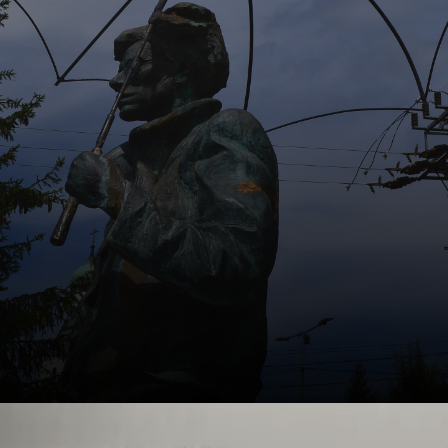
Abstraktion
nahekamen, wie
seine
Oxidationsmalerei-
Serie.