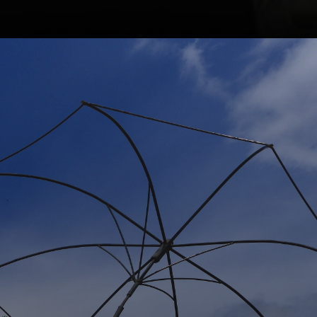
In den 1980er
Jahren kehrte
Warhol zur
Malerei zurück
und produzierte
Werke, die oft der