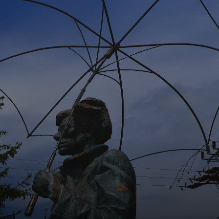
Richard Nixons
Besuch in China
und zeigte
Warhols
politische Seite.