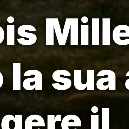
is Mill
 la sua
gere il