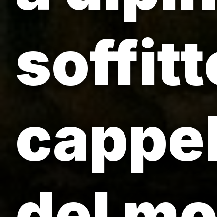
soffitt
cappel
del m