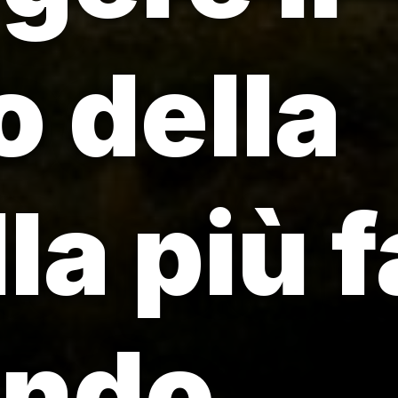
o della
la più 
ondo.