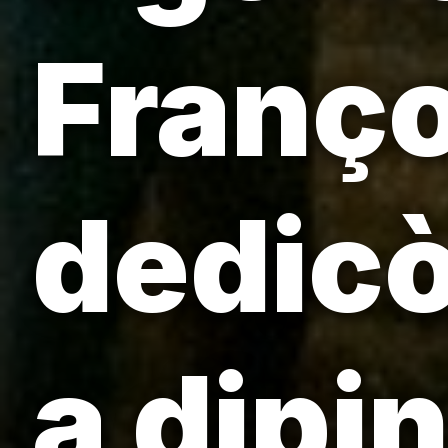
Franço
dedicò
a dipin