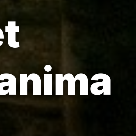
et
 anima