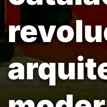
revolu
arquit
moder