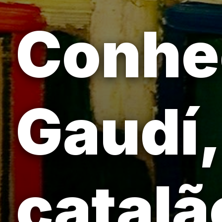
Conhe
Gaudí,
catalã