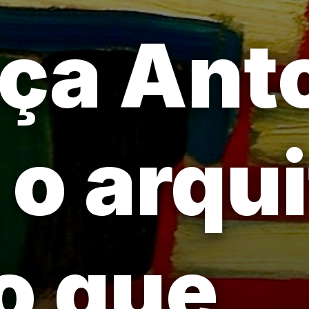
ça Ant
 o arqu
o que