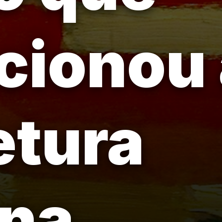
cionou
etura
na.