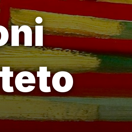
oni
iteto