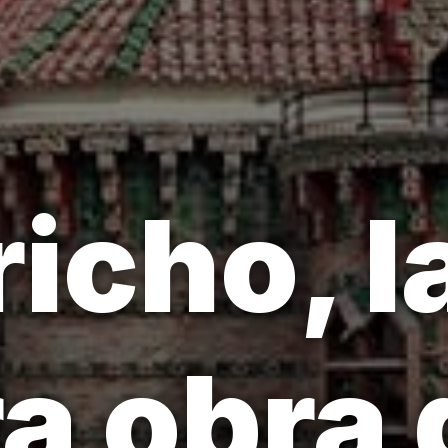
richo, l
a obra 