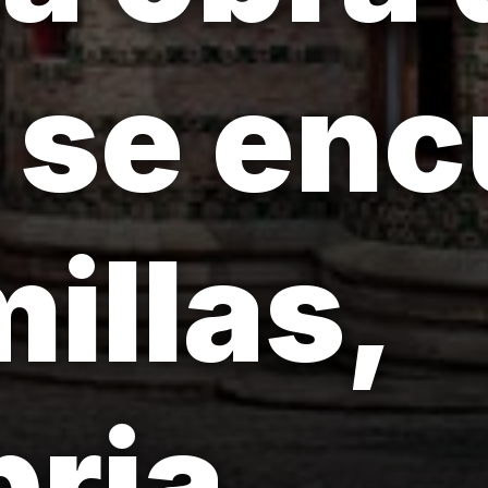
 se enc
illas,
ria.