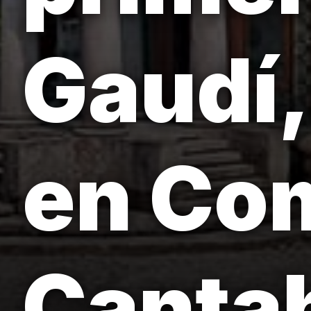
Gaudí,
en Com
Cantab