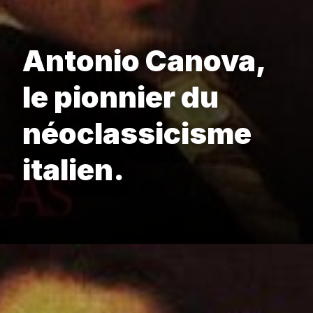
Antonio Canova,
le pionnier du
néoclassicisme
italien.