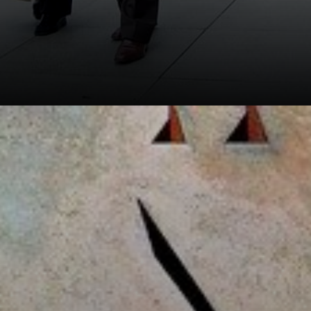
Apparsa agli
albori del
Novecento, l'arte
astratta ha
infranto le