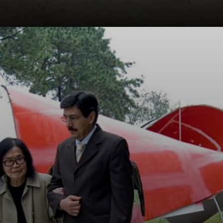
Figure come
Wassily
Kandinsky, Piet
Mondrian e
Kazimir Malevich
furono i