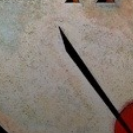
Ancora oggi,
l'arte astratta
rimane un canale
espressivo
cruciale,
consentendo agli
artisti di