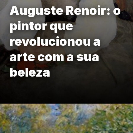
Auguste Renoir: o
pintor que
revolucionou a
arte com a sua
beleza