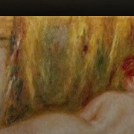
Aline Charigot,
sua modella e
compagna per la
vita.