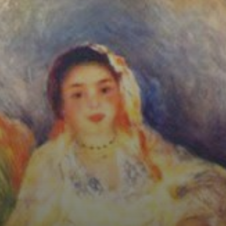
Il periodo aspro di
Renoir: contorni
più netti e colori
opachi.