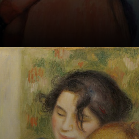
Suo amico Degas:
'I nudi di Renoir
sono come
scoperti di
soppiatto'.