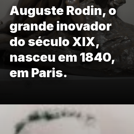
Auguste Rodin, o
grande inovador
do século XIX,
nasceu em 1840,
em Paris.