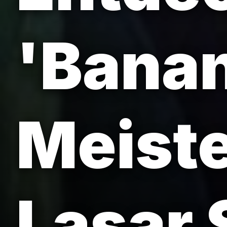
'Banan
Meist
Lasar 