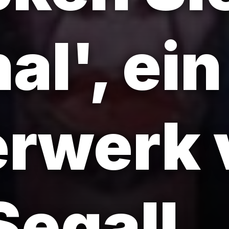
al', ein
erwerk 
Segall.