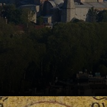
terremoto e ela
desabou! Tiveram
que refazer
rapidinho.