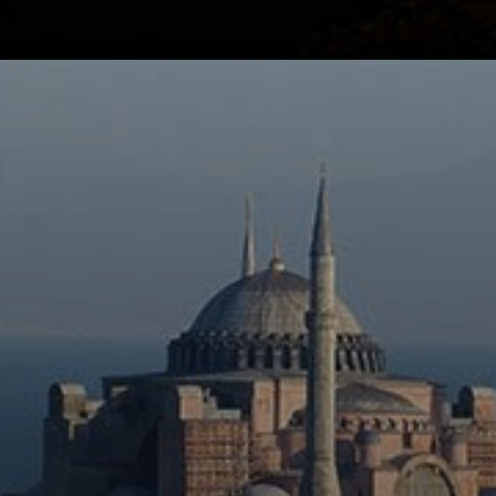
Antémio e Isidoro
construíram a
cúpula gigante.
Mas rolou um