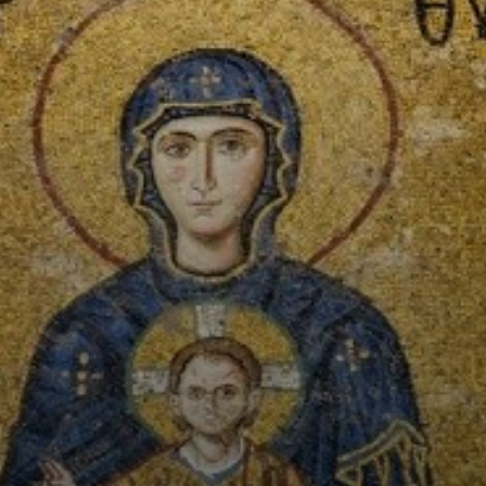
Quando
Justiniano viu a
obra pronta, ele
pirou! 'Venci-te
Salomão!', ele
gritou. Imagina a
moral do
imperador.