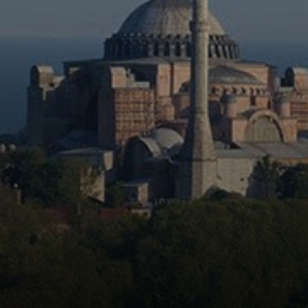
brilham? Santa
Sofia tem. E a
cúpula? É
daquelas de cair o
queixo, símbolo
da cidade.