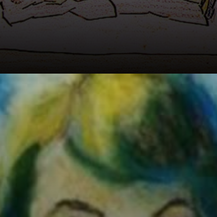
A crítica de
Monteiro Lobato
foi duríssima e
causou a rejeição