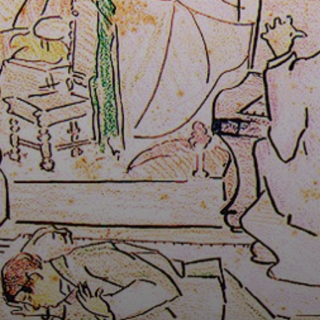
Anita se
aproximou da
linguagem
tradicional e
resolveu ter aulas
com o pintor e