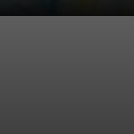
Após a exposição
de 1917, Anita
entrou em
profunda
depressão e ficou