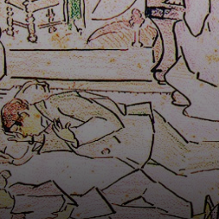
individual em 1917
foi uma polêmica
que causou
grande impacto
na sociedade
paulistana.