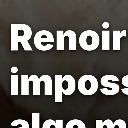
Renoir 
imposs
algo m