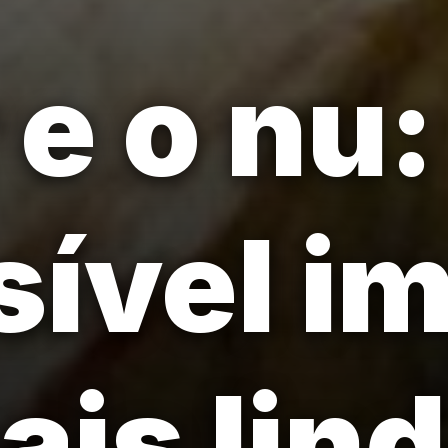
e o nu:
ível i
ais lind