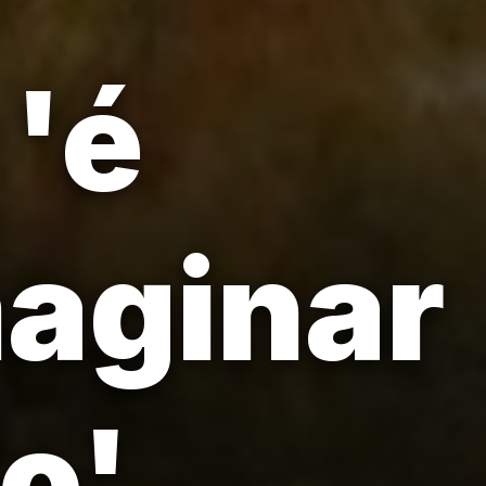
 'é
maginar
o'