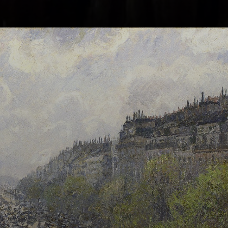
De volta a Paris,
foi pintar a
natureza lá fora,
de uma só vez.
Achava o campo
na França muito
digno de ser