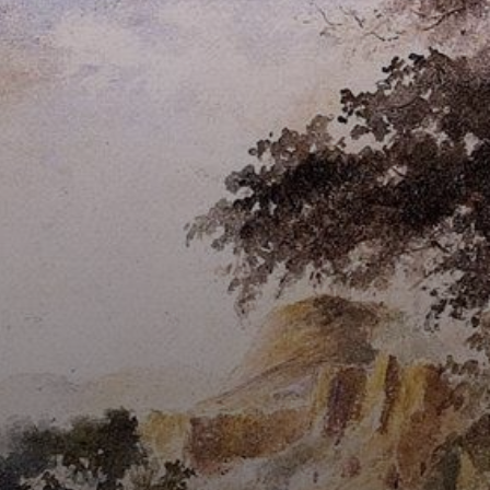
Lá ele conheceu a
galera: Monet,
Cézanne. Juntos,
eles montaram as
primeiras
exposições
impressionistas.