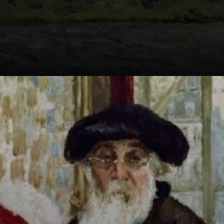
Aos 21, largou o
trampo do pai e foi
pra Venezuela
pintar por 2 anos