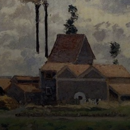
Thomas, mas foi
enviado pra Paris
estudar arte bem
cedo. Começou a
curtir os museus
lá.