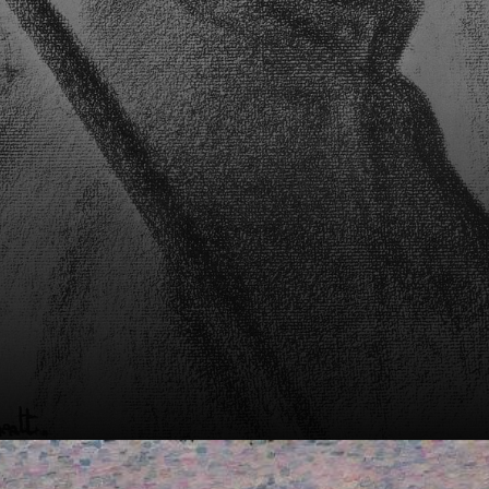
Independientes,
uma mostra anual
para artistas
desencantados
com o Salón
Oficial de París.