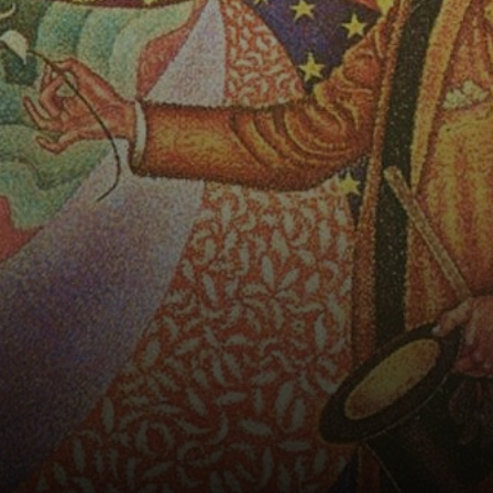
vanguardista,
Signac
abandonou os
estudos de
arquitetura e se
dedicou à pintura,
sendo
influenciado pelo