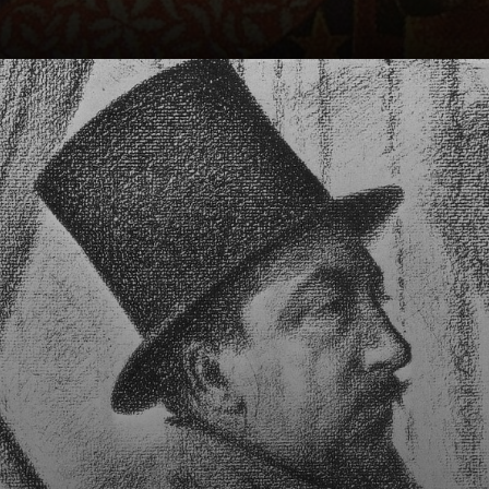
Impresionismo e
figuras como
Claude Monet e
Édouard Manet.
Em 1884, Signac
desempenhou um
papel crucial na
criação do Salón
dos