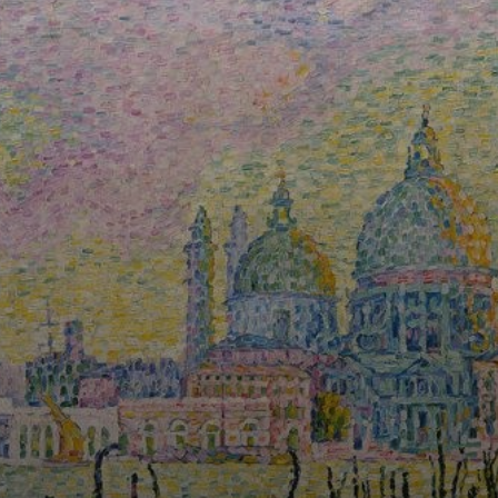
Junto a Georges
Seurat, Signac
sentou as bases
do
Neoimpresionismo,
técnica que se
baseia em aplicar
a pintura com