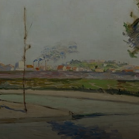
classe média,
Signac se mudou
para Montmartre,
um epicentro
artístico de
efervescência.