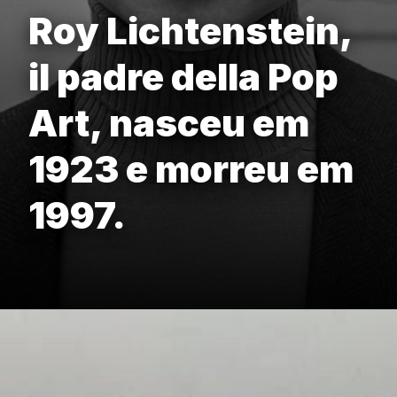
Roy Lichtenstein,
il padre della Pop
Art, nasceu em
1923 e morreu em
1997.