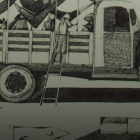
“del sufrido
pueblo del
Nordeste nacen
los grandes
creadores”.
Martins era el
Nordeste mismo.