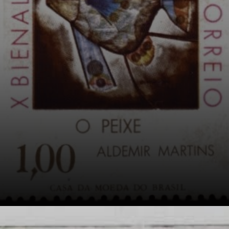
premio. Luego,
fundó la Sociedad
Cearense de
Artistas
Plásticas. Empezó
con todo.