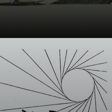
Nació en 1922, en
Ceará. Su padre,
albañil, les hizo
viajar mucho. A
los 12, se