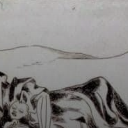
Estudió en MASP.
Sus grabados de
la sequía
nordestina. Se
subió a un camión
rústico para
captar la vida real.