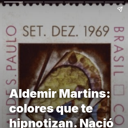
Aldemir Martins:
colores que te
hipnotizan. Nació