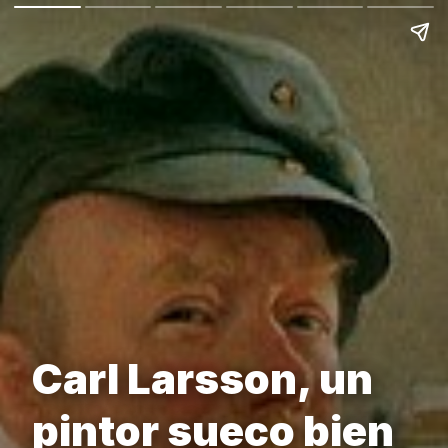
Carl Larsson, un
pintor sueco bien