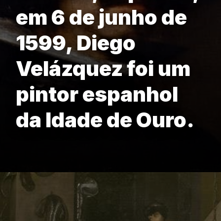
em 6 de junho de
1599, Diego
Velázquez foi um
pintor espanhol
da Idade de Ouro.