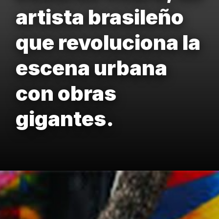
artista brasileño
que revoluciona la
escena urbana
con obras
gigantes.