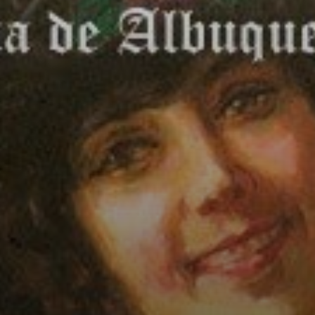
Em Paris,
Georgina foi a
primeira brasileira
a ingressar na
Escola Nacional
Superior de Belas
Artes.