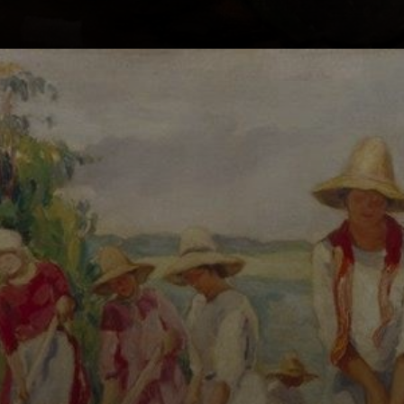
Em 1904, ela se
mudou para o Rio
de Janeiro e se
matriculou na
Escola Nacional
de Belas Artes.