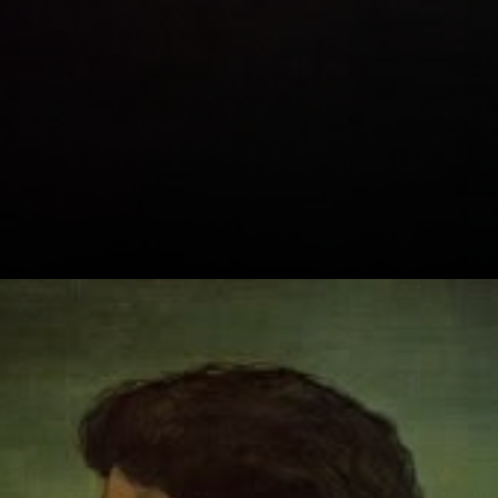
Él amaba lo
clásico. La
mitología y la