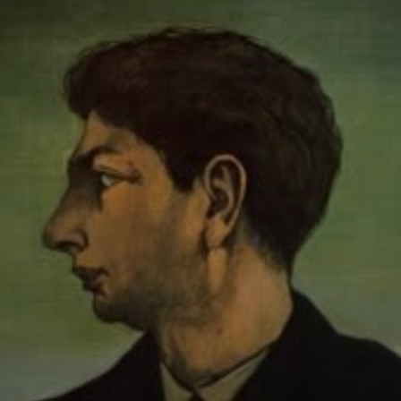
Durante la guerra,
acabó en un
hospital. Allí, sus
maniquíes y la
pintura metafísica
tomaron forma.