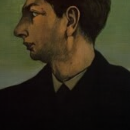
arquitectura
antigua eran su
obsesión, su
musa principal.