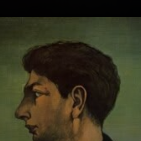
Sus cuadros,
plazas desoladas,
arcos y torres.
Ciudades
mediterráneas
vacías, llenas de