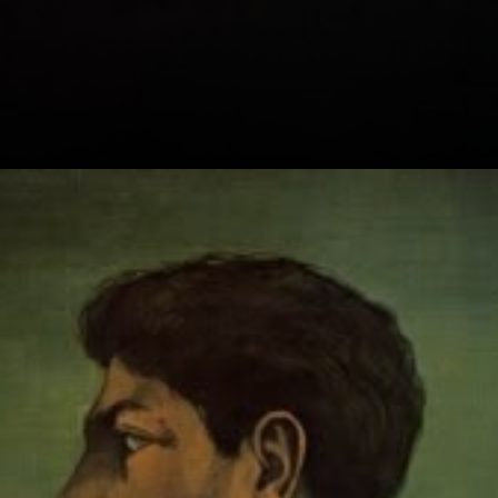
Con Carlo Carrà,
crearon el Arte
Metafísico.
Querían mostrar
una realidad