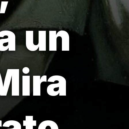
a un
Mira
rato.