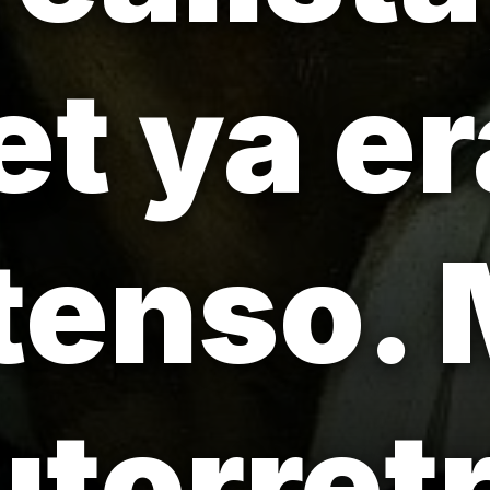
t ya er
ntenso. 
utorret