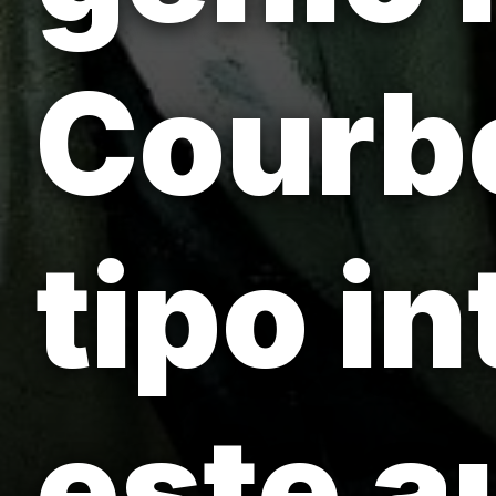
Courbe
tipo i
este a