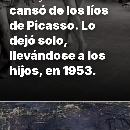
cansó de los líos
de Picasso. Lo
dejó solo,
llevándose a los
hijos, en 1953.