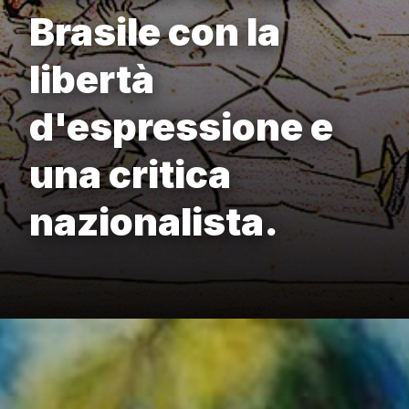
Brasile con la
libertà
d'espressione e
una critica
nazionalista.