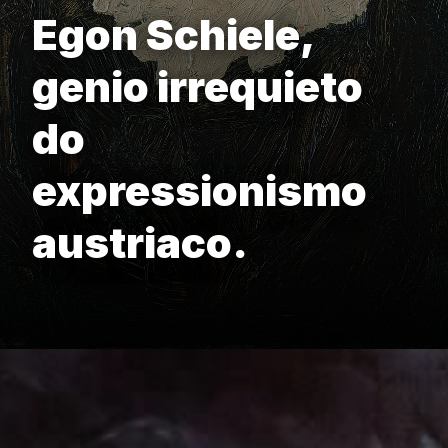
Egon Schiele,
genio irrequieto
do
expressionismo
austriaco.