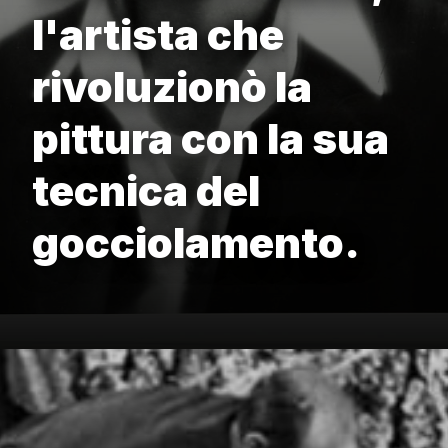
l'artista che
rivoluzionò la
pittura con la sua
tecnica del
gocciolamento.