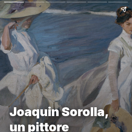
Joaquin Sorolla,
un pittore