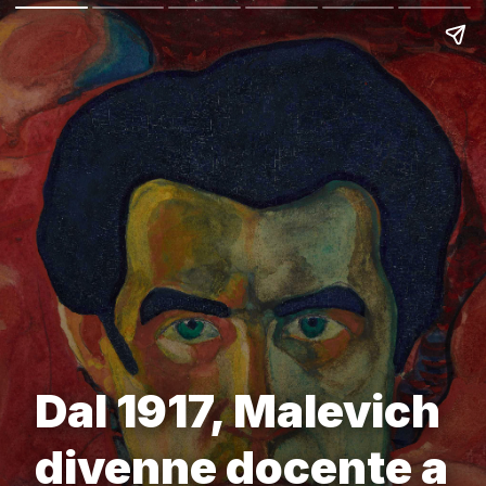
Dal 1917, Malevich
divenne docente a