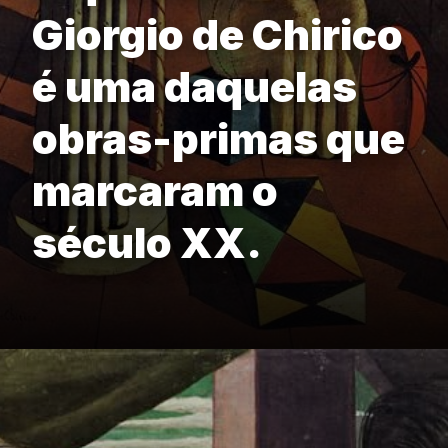
Giorgio de Chirico
é uma daquelas
obras-primas que
marcaram o
século XX.