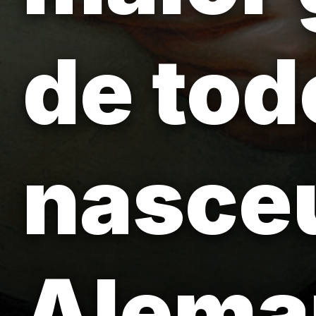
de tod
nasce
Alema