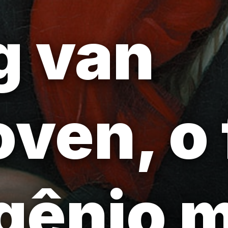
g van
ven, o 
gênio 