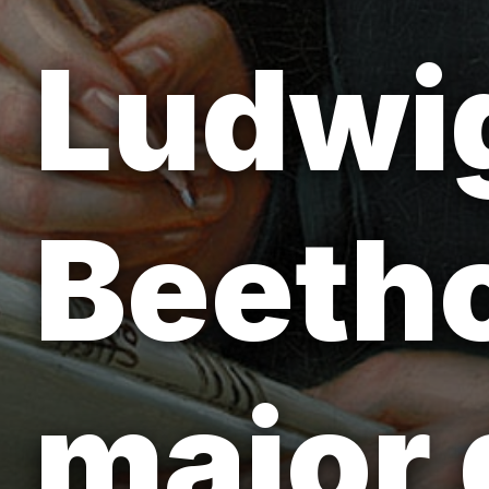
Ludwi
Beetho
maior 