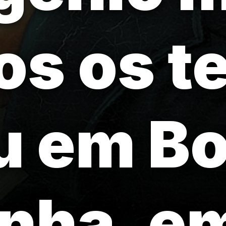
os os 
u em Bo
nha, em