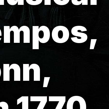
tempos,
nn,
 1770.