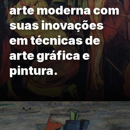
arte moderna com
suas inovações
em técnicas de
arte gráfica e
pintura.