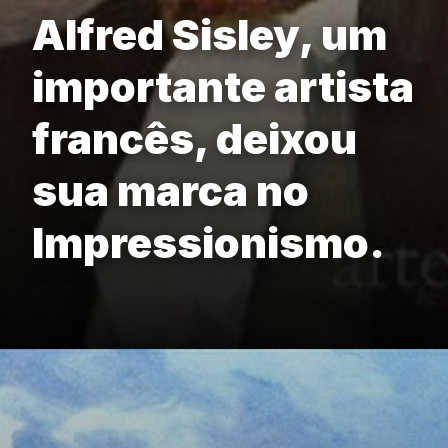
Alfred Sisley, um
importante artista
francês, deixou
sua marca no
Impressionismo.